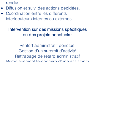
rendus.
Diffusion et suivi des actions décidées.
Coordination entre les différents
interlocuteurs internes ou externes.
Intervention sur des missions spécifiques
ou des projets ponctuels :
Renfort administratif ponctuel
Gestion d'un surcroît d'activité
Rattrapage de retard administratif
Remplacement temporaire d'une assistante
absente
Soutien lors d'un déménagement,
d'une réorganisation ou d'un changement
d'outil.
Que vous soyez indépendant, artisan,
commerçant, profession libérale,
association, TPE, PME ou grande
entreprise, ProAssist intervient à distance
ou sur site pour répondre à vos besoins
administratifs, qu'il s'agisse d'une mission
ponctuelle ou d'un accompagnement plus
régulier.