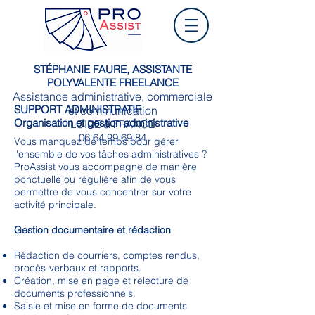
STÉPHANIE FAURE, ASSISTANTE
POLYVALENTE FREELANCE
Assistance administrative, commerciale
SUPPORT ADMINISTRATIF
et communication
Organisation et gestion administrative
LOIRE & FRANCE
06 64 99 69 84
Vous manquez de temps pour gérer
l'ensemble de vos tâches administratives ?
ProAssist vous accompagne de manière
ponctuelle ou régulière afin de vous
permettre de vous concentrer sur votre
activité principale.
Gestion documentaire et rédaction
Rédaction de courriers, comptes rendus,
procès-verbaux et rapports.
Création, mise en page et relecture de
documents professionnels.
Saisie et mise en forme de documents